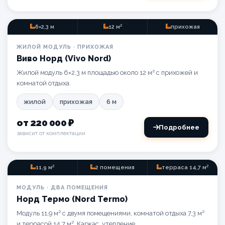
6×2,3 м
12 м²
прихожая
ЖИЛОЙ
ЖИЛОЙ МОДУЛЬ · ПРИХОЖАЯ
Виво Норд (Vivo Nord)
Жилой модуль 6×2,3 м площадью около 12 м² с прихожей и
комнатой отдыха.
жилой
прихожая
6 м
от 220 000 ₽
Подробнее
зависит от комплектации
11,9 м²
2 помещения
терраса 14,7 м²
ТЕРРАСА
МОДУЛЬ · ДВА ПОМЕЩЕНИЯ
Норд Термо (Nord Termo)
Модуль 11,9 м² с двумя помещениями, комнатой отдыха 7,3 м²
и террасой 14,7 м². Каркас, утепление.