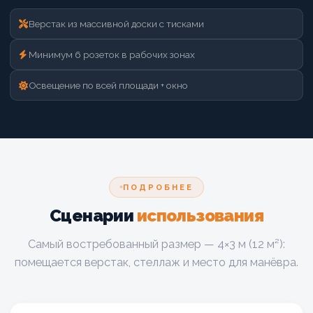
Верстак из массивной доски с тисками
Минимум 6 розеток в рабочих зонах
Освещение по всей площади + окно
ПОДРОБНЕЕ
Сценарии
использования
Самый востребованный размер — 4×3 м (12 м²):
помещается верстак, стеллаж и место для манёвра.