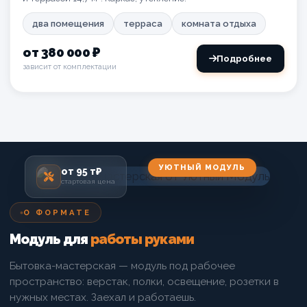
два помещения
терраса
комната отдыха
от 380 000 ₽
Подробнее
зависит от комплектации
УЮТНЫЙ МОДУЛЬ
от 95 т₽
стартовая цена
О ФОРМАТЕ
Модуль для
работы руками
Бытовка-мастерская — модуль под рабочее
пространство: верстак, полки, освещение, розетки в
нужных местах. Заехал и работаешь.