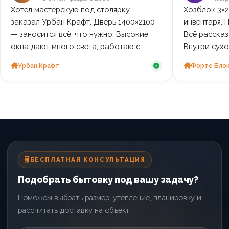
Хотел мастерскую под столярку —
Хозблок 3×2
заказал Урбан Крафт. Дверь 1400×2100
инвентаря. П
— заносится всё, что нужно. Высокие
Всё рассказ
окна дают много света, работаю с
Внутри сух
удовольствием.
гидроизоляц
Урбан Крафт
Форте Бло
БЕСПЛАТНАЯ КОНСУЛЬТАЦИЯ
Подобрать бытовку под вашу задачу?
Поможем выбрать размер, утепление, планировку и
рассчитать доставку на объект.