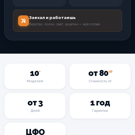
Заехал и работаешь
Верстак, полки, свет, розетки — всё готово
10
от 80
+
т₽
Моделей
Стоимость от
от 3
1 год
Дней
Гарантия
ЦФО