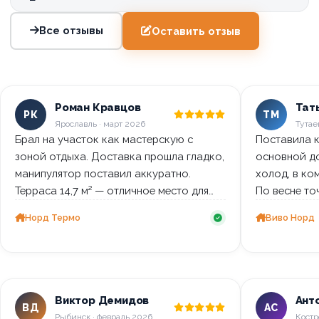
Все отзывы
Оставить отзыв
Роман Кравцов
Тат
РК
ТМ
Ярославль · март 2026
Тутае
Брал на участок как мастерскую с
Поставила к
зоной отдыха. Доставка прошла гладко,
основной д
манипулятор поставил аккуратно.
холод, в ко
Терраса 14,7 м² — отличное место для
По весне то
перекуров летом.
Норд Термо
Виво Норд
Виктор Демидов
Ант
ВД
АС
Рыбинск · февраль 2026
Костр