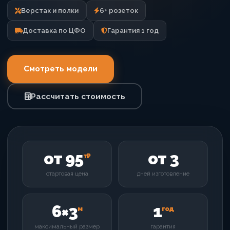
Верстак и полки
6+ розеток
Доставка по ЦФО
Гарантия 1 год
Смотреть модели
Рассчитать стоимость
от 95
от 3
т₽
стартовая цена
дней изготовление
6×3
1
м
год
максимальный размер
гарантия